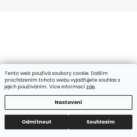
a
j
í
t
?
HLEDAT
Tento web používá soubory cookie. Dalším
procházením tohoto webu vyjadřujete souhlas s
jejich používáním.. Více informací
zde
.
Nastavení
Odmítnout
Souhlasím
DOČASNĚ ZAVŘENO.