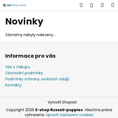
K
Přejít
Hledat
Náku
M
Přihlášen
na
o
obsah
Zpět
Zpět
košík
š
Novinky
í
C
k
o
Záznamy nebyly nalezeny...
p
Z
o
á
t
Informace pro vás
p
ř
a
Vše o nákupu
e
t
Obchodní podmínky
b
í
Podmínky ochrany osobních údajů
u
Kontakty
j
e
Vytvořil Shoptet
t
e
Copyright 2026
E-shop Russell-puppies
. Všechna práva
vyhrazena.
Upravit nastavení cookies
n