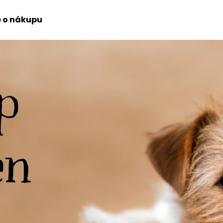
 o nákupu
Co potřebujete najít?
HLEDAT