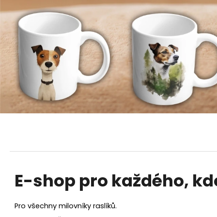
a
ž
d
é
h
o
,
k
d
o
E-shop pro každého, kdo
m
á
Pro všechny milovníky raslíků.