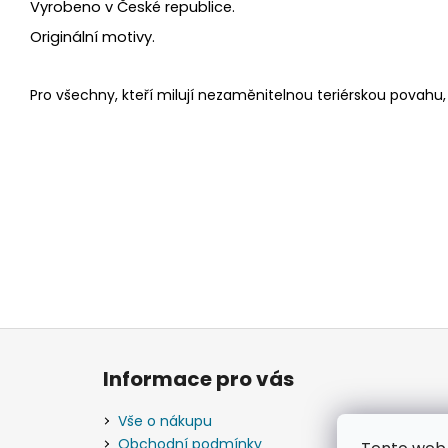
r
Vyrobeno v České republice.
Originální motivy.
á
d
Pro všechny, kteří
milují
nezaměnitelnou teriérskou povahu,
k
a
f
e
o
c
Z
h
á
l
Informace pro vás
p
u
a
Vše o nákupu
t
Obchodní podmínky